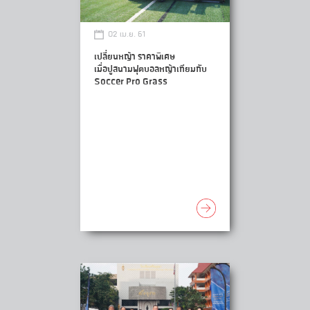
02 เม.ย. 61
เปลี่ยนหญ้า ราคาพิเศษ
เมื่อปูสนามฟุตบอลหญ้าเทียมกับ
Soccer Pro Grass