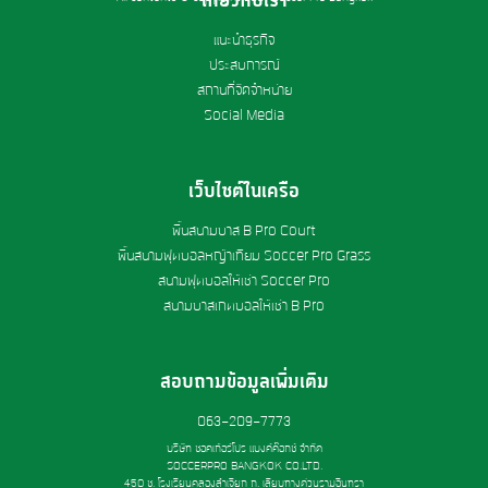
เกี่ยวกับเรา
แนะนำธุรกิจ
ประสบการณ์
สถานที่จัดจำหน่าย
Social Media
เว็บไซต์ในเครือ
พื้นสนามบาส B Pro Court
พื้นสนามฟุตบอลหญ้าเทียม Soccer Pro Grass
สนามฟุตบอลให้เช่า Soccer Pro
สนามบาสเกตบอลให้เช่า B Pro
สอบถามข้อมูลเพิ้่มเติม
063-209-7773
บริษัท ซอคเก้อร์โปร แบงค์ค๊อกซ์ จำกัด
SOCCERPRO BANGKOK CO.LTD.
450 ซ. โรงเรียนคลองลำเจียก ถ. เลียบทางด่วนรามอินทรา