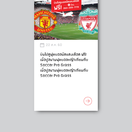
22 ส.ค. 60
บินไปดูฟุตบอลนัดแดงเดือด ฟรี!
เมื่อปูสนามฟุตบอลหญ้าเทียมกับ
Soccer Pro Grass
เมื่อปูสนามฟุตบอลหญ้าเทียมกับ
Soccer Pro Grass