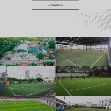
อ่านเพิ่มเติม