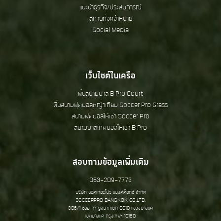
แนะนำธุรกิจ/ประสบการณ์
สถานที่จัดจำหน่าย
Social Media
เว็บไซต์ในเครือ
พื้นสนามบาส B Pro Court
พื้นสนามฟุตบอลหญ้าเทียม Soccer Pro Grass
สนามฟุตบอลให้เช่า Soccer Pro
สนามบาสเกตบอลให้เช่า B Pro
สอบถามข้อมูลเพิ้่มเติม
063-209-7773
บริษัท ซอคเก้อร์โปร แบงค์ค๊อกซ์ จำกัด
SOCCERPRO BANGKOK CO.LTD.
306/1 ซอย กาญจนาภิเษก 0010 แขวงบางแค
เขตบางแค กรุงเทพฯ 10160